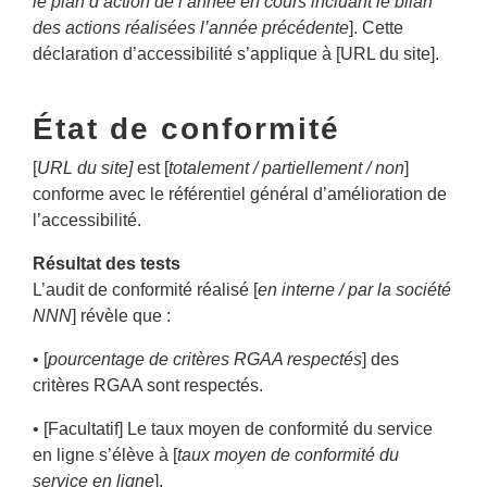
le plan d’action de l’année en cours incluant le bilan
des actions réalisées l’année précédente
]. Cette
déclaration d’accessibilité s’applique à [URL du site].
État de conformité
[
URL du site]
est [
totalement / partiellement / non
]
conforme avec le référentiel général d’amélioration de
l’accessibilité.
Résultat des tests
L’audit de conformité réalisé [
en interne / par la société
NNN
] révèle que :
• [
pourcentage de critères RGAA respectés
] des
critères RGAA sont respectés.
• [Facultatif] Le taux moyen de conformité du service
en ligne s’élève à [
taux moyen de conformité du
service en ligne
].