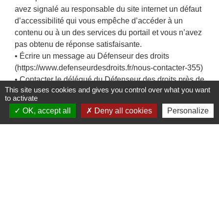
avez signalé au responsable du site internet un défaut
d’accessibilité qui vous empêche d’accéder à un
contenu ou à un des services du portail et vous n’avez
pas obtenu de réponse satisfaisante.
• Écrire un message au Défenseur des droits
(https://www.defenseurdesdroits.fr/nous-contacter-355)
• Contacter le délégué du Défenseur des droits près de
This site uses cookies and gives you control over what you want
chez vous (https://www.defenseurdesdroits.fr/carte-
to activate
des-delegues)
OK, accept all
Deny all cookies
Personalize
• Envoyer un courrier par la poste (gratuit, ne pas
mettre de timbre) Défenseur des droits Libre réponse
71120 75342 Paris CEDEX 07
Contacts
Commune de Sainte-Catherine