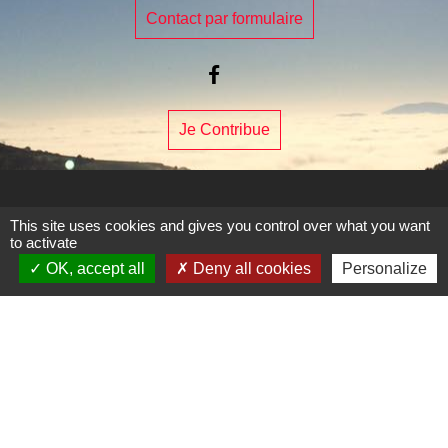
Contact par formulaire
Je Contribue
This site uses cookies and gives you control over what you want
Liens
to activate
OK, accept all
Deny all cookies
Personalize
Page Facebook de la commune
Mentions légales
-
Politique de confidentialité
-
Accessibilité
-
Plan du site
-
Gestion des cookies