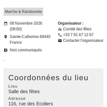
Marche & Randonnée
date_range
08 Novembre 2026
Organisateur :
(08:00)
Comité des fêtes
supervisor_account
+33 7 81 67 12 67
phone
room
Sainte-Catherine 69440
Contacter l'organisateur
email
France
account_balance_wallet
Non communiqués
.
Coordonnées du lieu
Lieu
Salle des fêtes
Adresse
116, rue des Ecoliers