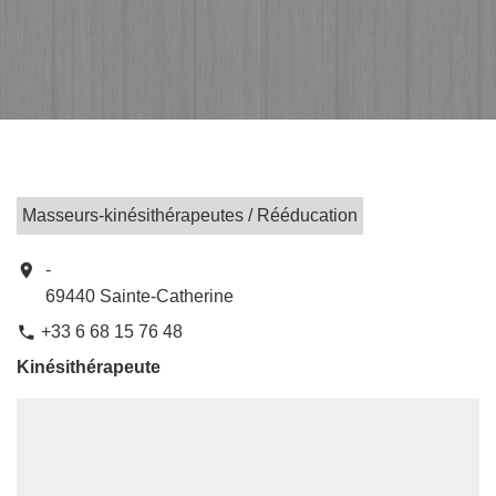
Masseurs-kinésithérapeutes / Rééducation
location_on
-
69440 Sainte-Catherine
+33 6 68 15 76 48
phone
Kinésithérapeute