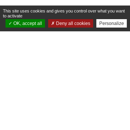
This site uses cookies and gives you control over what you want
Textes de référence
to activate
OK, accept all
Deny all cookies
Personalize
Signaler une erreur sur cette page
Contacts
Commune de Sainte-Catherine
58 rue de Châteauvieux
69440 Sainte-Catherine - FRANCE
+33 4 78 81 80 10
Contact par formulaire