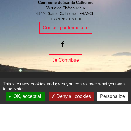
Commune de Sainte-Catherine
58 rue de Châteauvieux
69440 Sainte-Catherine - FRANCE
+33 4 78 81 80 10
Contact par formulaire
Je Contribue
This site uses cookies and gives you control over what you want
to activate
Liens
OK, accept all
Deny all cookies
Personalize
Page Facebook de la commune
Mentions légales
-
Politique de confidentialité
-