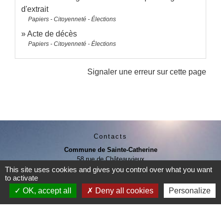
d'extrait
Papiers - Citoyenneté - Élections
Acte de décès
Papiers - Citoyenneté - Élections
Signaler une erreur sur cette page
Contacts
Commune de Sainte-Catherine
58 rue de Châteauvieux
69440 Sainte-Catherine - FRANCE
This site uses cookies and gives you control over what you want
to activate
+33 4 78 81 80 10
OK, accept all
Deny all cookies
Personalize
Contact par formulaire