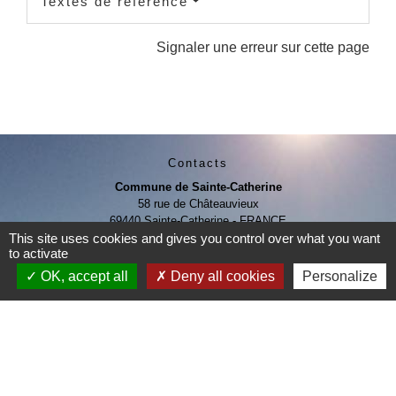
Textes de référence
Signaler une erreur sur cette page
Contacts
Commune de Sainte-Catherine
58 rue de Châteauvieux
69440 Sainte-Catherine - FRANCE
This site uses cookies and gives you control over what you want
+33 4 78 81 80 10
to activate
Contact par formulaire
OK, accept all
Deny all cookies
Personalize
Je Contribue