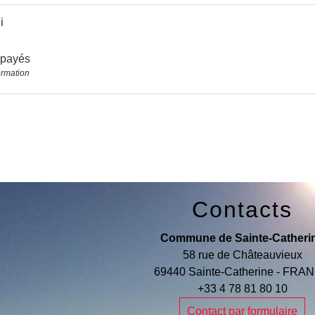
i
payés
ormation
Contacts
Commune de Sainte-Catheri
58 rue de Châteauvieux
69440 Sainte-Catherine - FRA
+33 4 78 81 80 10
Contact par formulaire