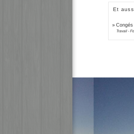
Et auss
Congés 
Travail - F