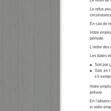
Le refus de 
Le refus peu
circonstanc
En cas de re
Votre employ
période.
L'ordre des
Les dates et
Soit par
Soit, en 
s'il exis
Votre employ
prévue.
En l'absenc
si votre emp