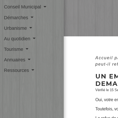
Conseil Municipal
Démarches
Urbanisme
Au quotidien
Tourisme
Accueil p
Annuaires
peut-il r
Ressources
UN E
DEMA
Vérifié le 15 S
Oui, votre 
Toutefois, v