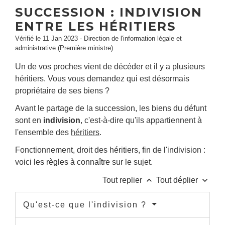
SUCCESSION : INDIVISION
ENTRE LES HÉRITIERS
Vérifié le 11 Jan 2023 - Direction de l'information légale et
administrative (Première ministre)
Un de vos proches vient de décéder et il y a plusieurs
héritiers. Vous vous demandez qui est désormais
propriétaire de ses biens ?
Avant le partage de la succession, les biens du défunt
sont en
indivision
, c'est-à-dire qu'ils appartiennent à
l'ensemble des
héritiers
.
Fonctionnement, droit des héritiers, fin de l'indivision :
voici les règles à connaître sur le sujet.
keyboard_arrow_up
keyboard_arrow_down
Tout replier
Tout déplier
Qu'est-ce que l'indivision ?