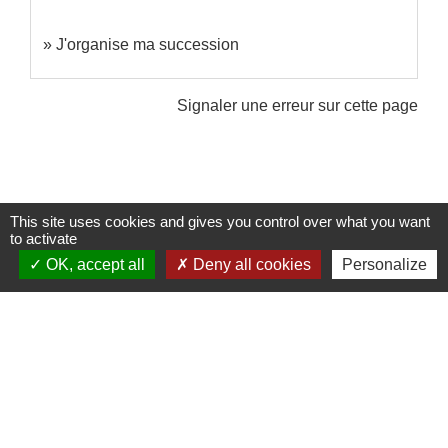
J'organise ma succession
Signaler une erreur sur cette page
This site uses cookies and gives you control over what you want
Contacts
to activate
OK, accept all
Deny all cookies
Personalize
Commune de Sainte-Catherine
58 rue de Châteauvieux
69440 Sainte-Catherine - FRANCE
+33 4 78 81 80 10
Contact par formulaire