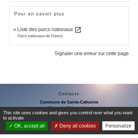
Pour en savoir plus
open_in_new
Liste des parcs nationaux
Parcs nationaux de France
Signaler une erreur sur cette page
Contacts
Commune de Sainte-Catherine
58 rue de Châteauvieux
This site uses cookies and gives you control over what you want
69440 Sainte-Catherine - FRANCE
to activate
+33 4 78 81 80 10
OK, accept all
Deny all cookies
Personalize
Contact par formulaire