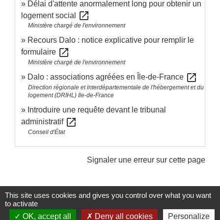
Délai d'attente anormalement long pour obtenir un
open_in_new
logement social
Ministère chargé de l'environnement
Recours Dalo : notice explicative pour remplir le
open_in_new
formulaire
Ministère chargé de l'environnement
open_in_new
Dalo : associations agréées en Île-de-France
Direction régionale et interdépartementale de l'hébergement et du
logement (DRIHL) Ile-de-France
Introduire une requête devant le tribunal
open_in_new
administratif
Conseil d'État
Signaler une erreur sur cette page
This site uses cookies and gives you control over what you want
to activate
OK, accept all
Deny all cookies
Personalize