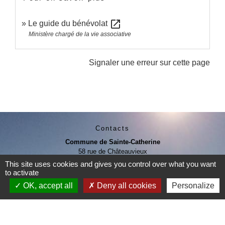
open_in_new
Le guide du bénévolat
Ministère chargé de la vie associative
Signaler une erreur sur cette page
Contacts
Commune de Sainte-Catherine
58 rue de Châteauvieux
69440 Sainte-Catherine - FRANCE
This site uses cookies and gives you control over what you want
+33 4 78 81 80 10
to activate
Contact par formulaire
OK, accept all
Deny all cookies
Personalize