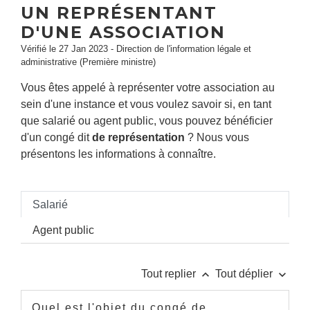
UN REPRÉSENTANT
D'UNE ASSOCIATION
Vérifié le 27 Jan 2023 - Direction de l'information légale et
administrative (Première ministre)
Vous êtes appelé à représenter votre association au
sein d'une instance et vous voulez savoir si, en tant
que salarié ou agent public, vous pouvez bénéficier
d'un congé dit
de représentation
? Nous vous
présentons les informations à connaître.
Salarié
Agent public
keyboard_arrow_up
keyboard_arrow_down
Tout replier
Tout déplier
Quel est l'objet du congé de