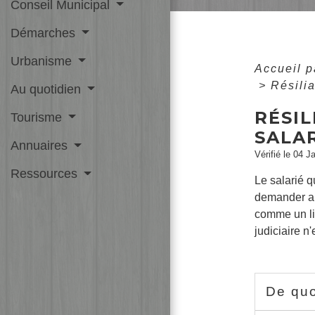
Conseil Municipal
Démarches
Urbanisme
Accueil p
>
Résilia
Au quotidien
RÉSIL
Tourisme
SALA
Annuaires
Vérifié le 04 J
Ressources
Le salarié 
demander au 
comme un lic
judiciaire n
De quo