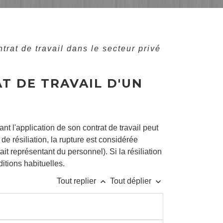
trat de travail dans le secteur privé
AT DE TRAVAIL D'UN
 l'application de son contrat de travail peut
 résiliation, la rupture est considérée
it représentant du personnel). Si la résiliation
ditions habituelles.
keyboard_arrow_up
keyboard_arrow_down
Tout replier
Tout déplier