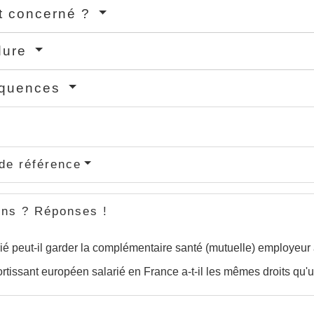
t concerné ?
dure
quences
de référence
ons ? Réponses !
ié peut-il garder la complémentaire santé (mutuelle) employeur à
rtissant européen salarié en France a-t-il les mêmes droits qu'u