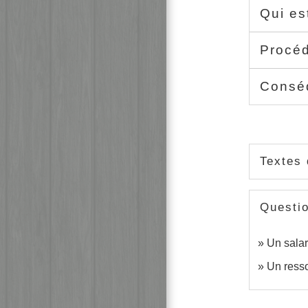
Qui es
Procé
Consé
Textes 
Questi
Un salar
Un resso