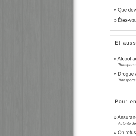
Que devi
Êtes-vou
Et auss
Alcool a
Transports 
Drogue 
Transports 
Pour en
Assuran
Autorité d
On refus