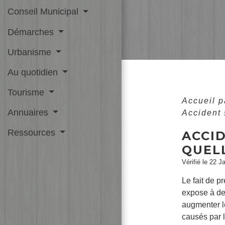
Conseil Municipal
Démarches
Urbanisme
Au quotidien
Tourisme
Accueil p
Annuaires
Accident 
Ressources
ACCID
QUEL
Vérifié le 22 J
Le fait de p
expose à de
augmenter le
causés par l