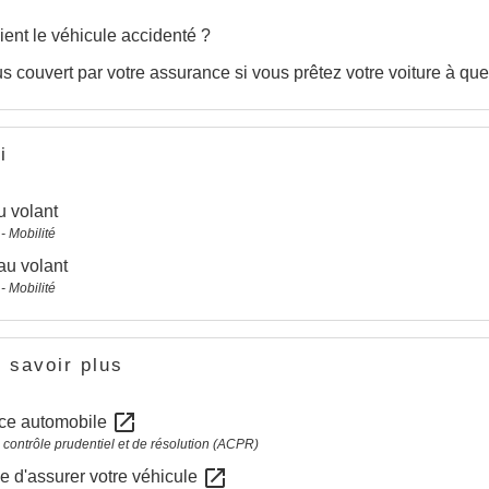
ent le véhicule accidenté ?
s couvert par votre assurance si vous prêtez votre voiture à que
i
u volant
- Mobilité
au volant
- Mobilité
 savoir plus
open_in_new
ce automobile
e contrôle prudentiel et de résolution (ACPR)
open_in_new
e d'assurer votre véhicule