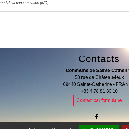
ational de la consommation (INC)
Contacts
Commune de Sainte-Catheri
58 rue de Châteauvieux
69440 Sainte-Catherine - FRA
+33 4 78 81 80 10
Contact par formulaire