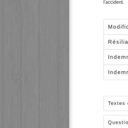
l'accident.
Modifi
Résili
Indemn
Indemn
Textes 
Questi