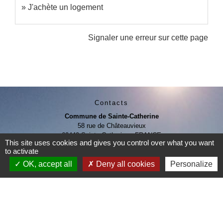
J'achète un logement
Signaler une erreur sur cette page
Contacts
Commune de Sainte-Catherine
58 rue de Châteauvieux
69440 Sainte-Catherine - FRANCE
This site uses cookies and gives you control over what you want
+33 4 78 81 80 10
to activate
Contact par formulaire
OK, accept all
Deny all cookies
Personalize
Je Contribue