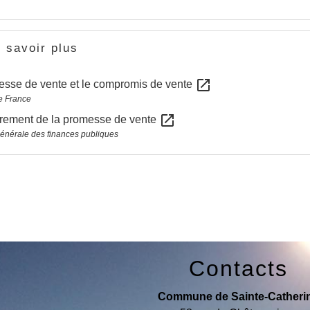
 savoir plus
open_in_new
esse de vente et le compromis de vente
e France
open_in_new
trement de la promesse de vente
générale des finances publiques
Contacts
Commune de Sainte-Catheri