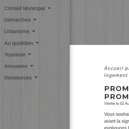
Conseil Municipal
Démarches
Urbanisme
Au quotidien
Tourisme
Annuaires
Accueil p
logement 
Ressources
PROM
PROM
Vérifié le 02 A
Vous souhai
avant la sig
expliquons l