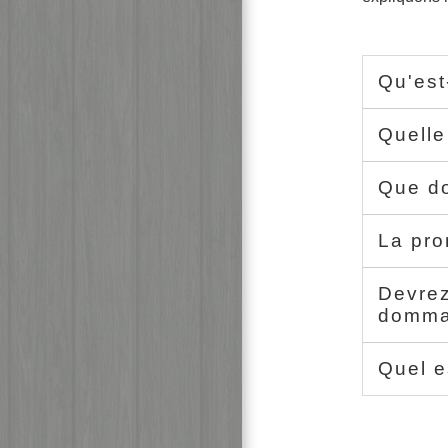
Qu'est
Quelle
Que do
La pro
Devrez
dommag
Quel e