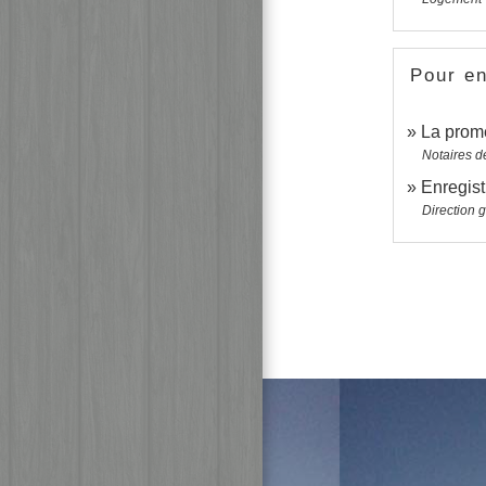
Pour en
La prom
Notaires d
Enregis
Direction 