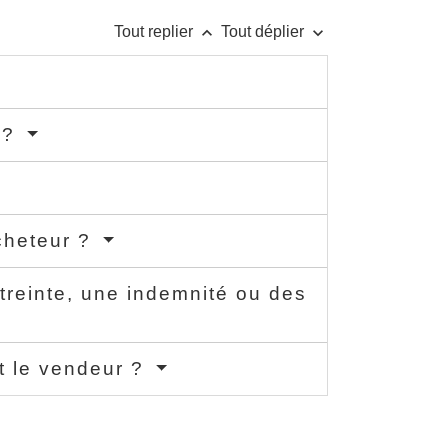
keyboard_arrow_up
keyboard_arrow_down
Tout replier
Tout déplier
 ?
acheteur ?
treinte, une indemnité ou des
et le vendeur ?