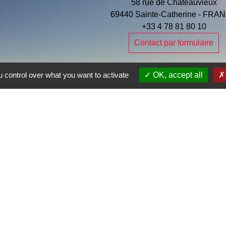
58 rue de Châteauvieux
69440 Sainte-Catherine - FRA
+33 4 78 81 80 10
Contact par formulaire
 control over what you want to activate
OK, accept all
Je Contribue
e la commune
entions légales
-
Politique de confidentialité
-
Accessibilité
-