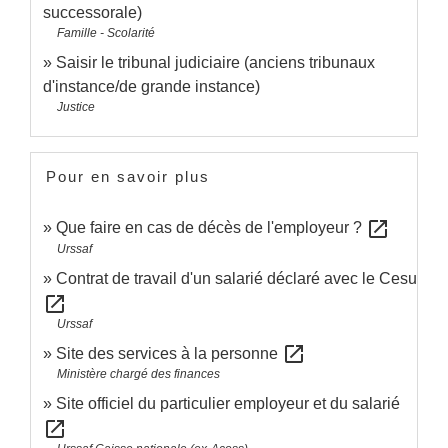
successorale)
Famille - Scolarité
Saisir le tribunal judiciaire (anciens tribunaux
d'instance/de grande instance)
Justice
Pour en savoir plus
open_in_new
Que faire en cas de décès de l'employeur ?
Urssaf
Contrat de travail d'un salarié déclaré avec le Cesu
open_in_new
Urssaf
open_in_new
Site des services à la personne
Ministère chargé des finances
Site officiel du particulier employeur et du salarié
open_in_new