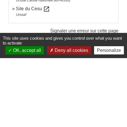
Urssaf Caisse nationale (ex-Acoss)
open_in_new
Site du Cesu
Urssaf
Signaler une erreur sur cette page
This site uses cookies and gives you control over what you want
to activate
OK, accept all
Deny all cookies
Personalize
Contacts
Commune de Sainte-Catherine
58 rue de Châteauvieux
69440 Sainte-Catherine - FRANCE
+33 4 78 81 80 10
Contact par formulaire