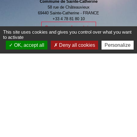
Commune de Sainte-Catherine
58 rue de Châteauvieux
69440 Sainte-Catherine - FRANCE
+33 4 78 81 80 10
Contact par formulaire
This site uses cookies and gives you control over what you want
to activate
OK, accept all
Deny all cookies
Personalize
Je Contribue
Liens
Page Facebook de la commune
Mentions légales
-
Politique de confidentialité
-