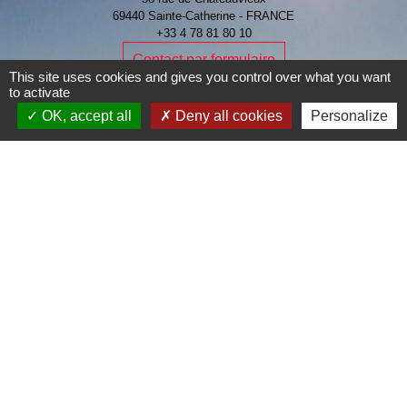
69440 Sainte-Catherine - FRANCE
+33 4 78 81 80 10
Contact par formulaire
This site uses cookies and gives you control over what you want
to activate
OK, accept all
Deny all cookies
Personalize
Je Contribue
Liens
Page Facebook de la commune
Mentions légales
-
Politique de confidentialité
-
Accessibilité
-
Plan du site
-
Gestion des cookies