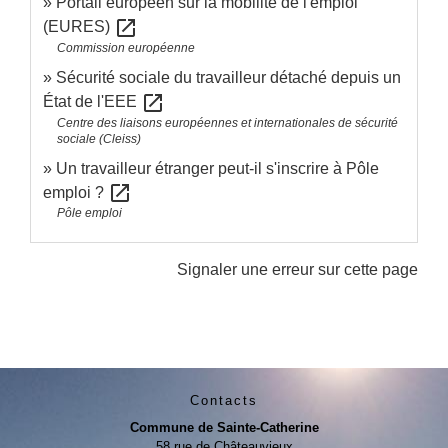
Portail européen sur la mobilité de l'emploi
open_in_new
(EURES)
Commission européenne
Sécurité sociale du travailleur détaché depuis un
open_in_new
État de l'EEE
Centre des liaisons européennes et internationales de sécurité
sociale (Cleiss)
Un travailleur étranger peut-il s'inscrire à Pôle
open_in_new
emploi ?
Pôle emploi
Signaler une erreur sur cette page
Contacts
Commune de Sainte-Catherine
58 rue de Châteauvieux