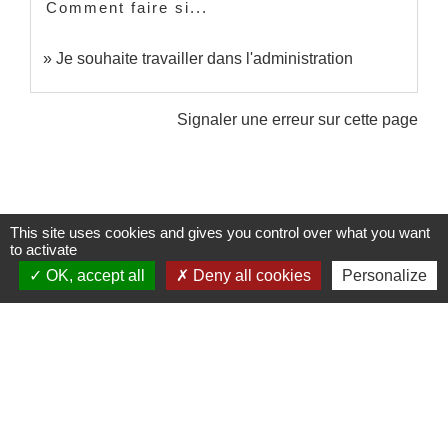
Comment faire si...
Je souhaite travailler dans l'administration
Signaler une erreur sur cette page
This site uses cookies and gives you control over what you want
to activate
Contacts
OK, accept all
Deny all cookies
Personalize
Commune de Sainte-Catherine
58 rue de Châteauvieux
69440 Sainte-Catherine - FRANCE
+33 4 78 81 80 10
Contact par formulaire