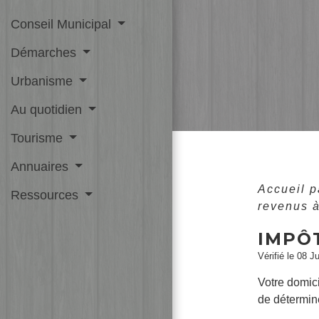
Conseil Municipal
Démarches
Urbanisme
Au quotidien
Tourisme
Annuaires
Accueil p
Ressources
revenus 
IMPÔT
Vérifié le 08 J
Votre domici
de détermine