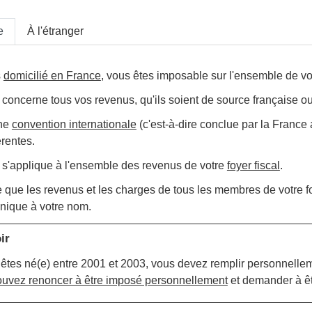
e
À l'étranger
s
domicilié en France
, vous êtes imposable sur l'ensemble de v
 concerne tous vos revenus, qu'ils soient de source française o
une
convention internationale
(c'est-à-dire conclue par la France
érentes.
n s'applique à l'ensemble des revenus de votre
foyer fiscal
.
e que les revenus et les charges de tous les membres de votre fo
unique à votre nom.
ir
 êtes né(e) entre 2001 et 2003, vous devez remplir personnellem
ouvez renoncer à être imposé personnellement
et demander à êtr