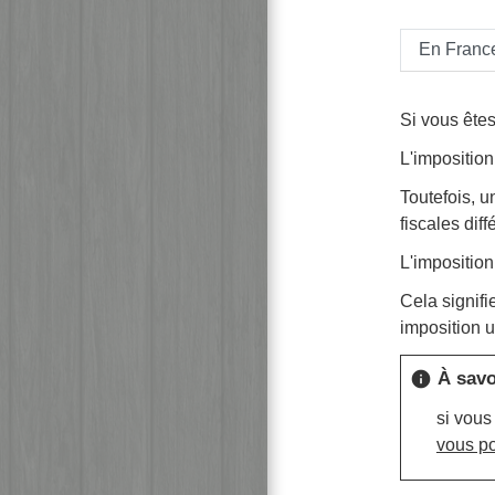
En Franc
Si vous ête
L'imposition
Toutefois, 
fiscales diff
L'impositio
Cela signifi
imposition 
À savo
info
si vous
vous p