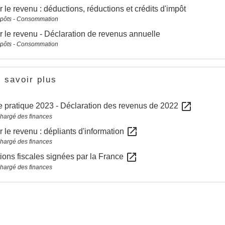
r le revenu : déductions, réductions et crédits d'impôt
mpôts - Consommation
r le revenu - Déclaration de revenus annuelle
mpôts - Consommation
 savoir plus
open_in_new
 pratique 2023 - Déclaration des revenus de 2022
chargé des finances
open_in_new
r le revenu : dépliants d'information
chargé des finances
open_in_new
ons fiscales signées par la France
chargé des finances