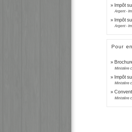
Impôt su
Argent - I
Impôt su
Argent - I
Pour en
Brochure
Ministère 
Impôt su
Ministère 
Conventi
Ministère 