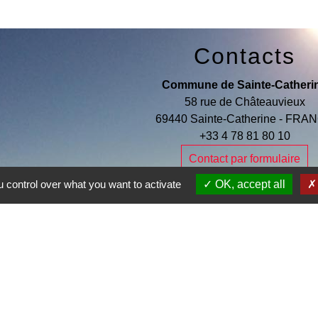
Contacts
Commune de Sainte-Catheri
58 rue de Châteauvieux
69440 Sainte-Catherine - FRA
+33 4 78 81 80 10
Contact par formulaire
 control over what you want to activate
OK, accept all
Je Contribue