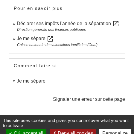
Pour en savoir plus
open_in_new
Déclarer ses impôts l'année de la séparation
Direction générale des finances publiques
open_in_new
Je me sépare
Caisse nationale des allocations familiales (Cnaf)
Comment faire si...
Je me sépare
Signaler une erreur sur cette page
This site uses cookies and gives you control over what you want
to activate
OK, accept all
Deny all cookies
Personalize