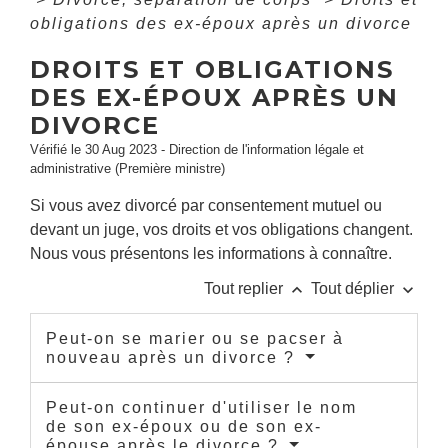
obligations des ex-époux après un divorce
DROITS ET OBLIGATIONS
DES EX-ÉPOUX APRÈS UN
DIVORCE
Vérifié le 30 Aug 2023 - Direction de l'information légale et
administrative (Première ministre)
Si vous avez divorcé par consentement mutuel ou
devant un juge, vos droits et vos obligations changent.
Nous vous présentons les informations à connaître.
keyboard_arrow_up
keyboard_arrow_down
Tout replier
Tout déplier
Peut-on se marier ou se pacser à
nouveau après un divorce ?
Peut-on continuer d'utiliser le nom
de son ex-époux ou de son ex-
épouse après le divorce ?