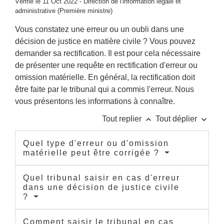
Vérifié le 11 Oct 2022 - Direction de l'information légale et
administrative (Première ministre)
Vous constatez une erreur ou un oubli dans une
décision de justice en matière civile ? Vous pouvez
demander sa rectification. Il est pour cela nécessaire
de présenter une requête en rectification d'erreur ou
omission matérielle. En général, la rectification doit
être faite par le tribunal qui a commis l'erreur. Nous
vous présentons les informations à connaître.
keyboard_arrow_up
keyboard_arrow_down
Tout replier
Tout déplier
Quel type d'erreur ou d'omission
matérielle peut être corrigée ?
Quel tribunal saisir en cas d'erreur
dans une décision de justice civile
?
Comment saisir le tribunal en cas