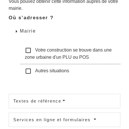
Vous pouvez obtenir cette information auprès de votre
mairie.
Où s’adresser ?
arrow_right
Mairie
check_box_outline_blank
Votre construction se trouve dans une
zone urbaine d'un PLU ou POS
check_box_outline_blank
Autres situations
Textes de référence
Services en ligne et formulaires