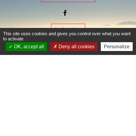
Je Contribue
This site uses cookies and gives you control over what you want
to activate
OK, accept all
Deny all cookies
Personalize
Liens
Page Facebook de la commune
Mentions légales
-
Politique de confidentialité
-
Accessibilité
-
Plan du site
-
Gestion des cookies
Site créé en partenariat avec Réseau des Communes