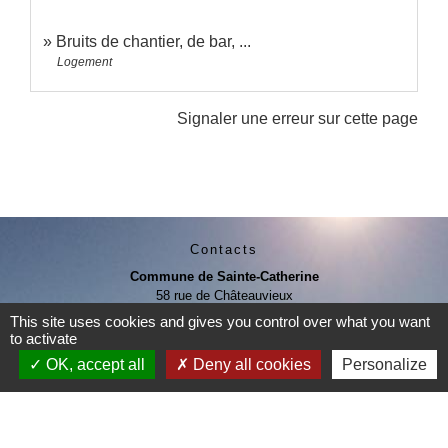
Bruits de chantier, de bar, ...
Logement
Signaler une erreur sur cette page
Contacts
Commune de Sainte-Catherine
58 rue de Châteauvieux
69440 Sainte-Catherine - FRANCE
This site uses cookies and gives you control over what you want
+33 4 78 81 80 10
to activate
Contact par formulaire
OK, accept all
Deny all cookies
Personalize