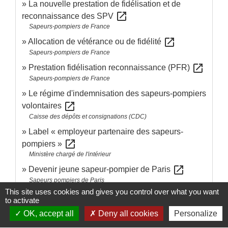
La nouvelle prestation de fidélisation et de
open_in_new
reconnaissance des SPV
Sapeurs-pompiers de France
open_in_new
Allocation de vétérance ou de fidélité
Sapeurs-pompiers de France
open_in_new
Prestation fidélisation reconnaissance (PFR)
Sapeurs-pompiers de France
Le régime d'indemnisation des sapeurs-pompiers
open_in_new
volontaires
Caisse des dépôts et consignations (CDC)
Label « employeur partenaire des sapeurs-
open_in_new
pompiers »
Ministère chargé de l'intérieur
open_in_new
Devenir jeune sapeur-pompier de Paris
Sapeurs pompiers de Paris
This site uses cookies and gives you control over what you want
to activate
Signaler une erreur sur cette page
OK, accept all
Deny all cookies
Personalize