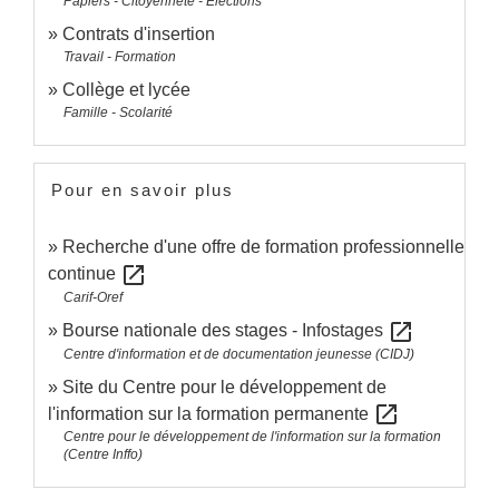
Papiers - Citoyenneté - Élections
Contrats d'insertion
Travail - Formation
Collège et lycée
Famille - Scolarité
Pour en savoir plus
Recherche d'une offre de formation professionnelle
open_in_new
continue
Carif-Oref
open_in_new
Bourse nationale des stages - Infostages
Centre d'information et de documentation jeunesse (CIDJ)
Site du Centre pour le développement de
open_in_new
l'information sur la formation permanente
Centre pour le développement de l'information sur la formation
(Centre Inffo)