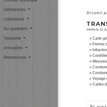
Démarches
Accueil p
Urbanisme
TRAN
Au quotidien
Vérifié le 12 J
Tourisme
Carte gr
Permis 
Annuaires
Infractio
Contrôle
Ressources
Mesures 
Conduire
Conduire
Voyage 
Cartes d
Et auss