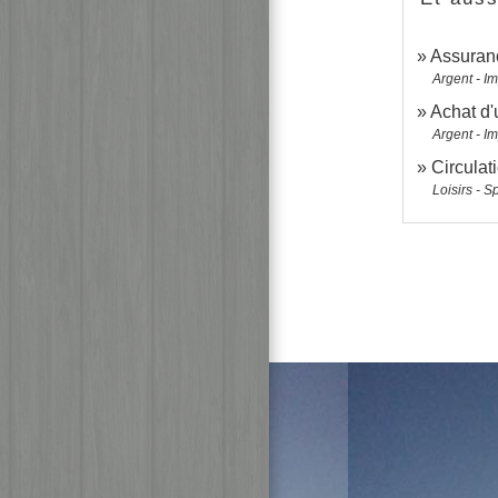
Assuran
Argent - I
Achat d'
Argent - I
Circulati
Loisirs - S