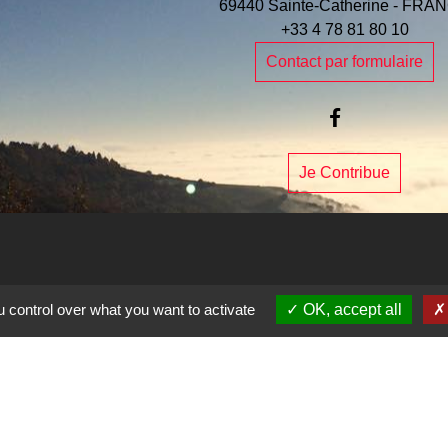
69440 Sainte-Catherine - FRA
+33 4 78 81 80 10
Contact par formulaire
Je Contribue
 control over what you want to activate
OK, accept all
e la commune
entions légales
-
Politique de confidentialité
-
Accessibilité
-