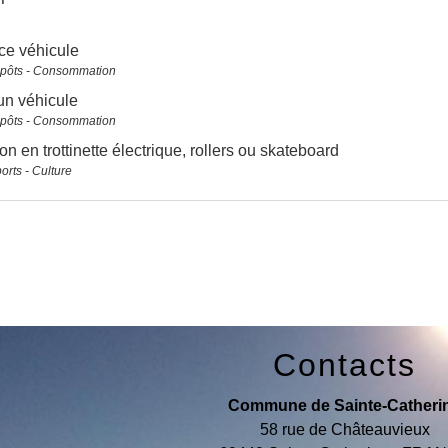
ce véhicule
mpôts - Consommation
un véhicule
mpôts - Consommation
on en trottinette électrique, rollers ou skateboard
ports - Culture
Contacts
Commune de Sainte-Catheri
58 rue de Châteauvieux