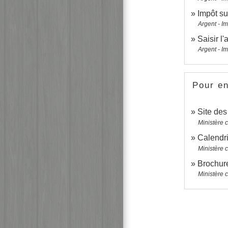
Impôt su
Argent - I
Saisir l'
Argent - I
Pour en
Site de
Ministère 
Calendri
Ministère 
Brochure
Ministère 