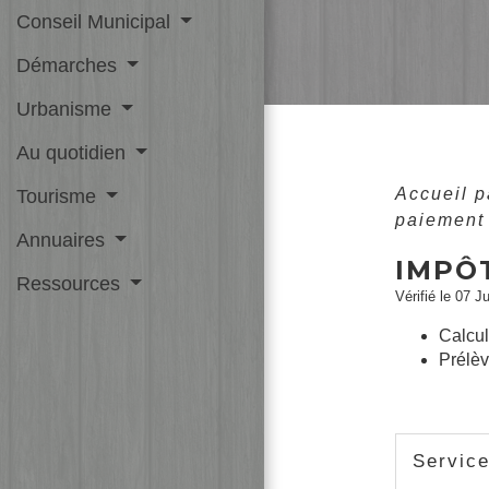
Conseil Municipal
Démarches
Urbanisme
Au quotidien
Accueil p
Tourisme
paiement
Annuaires
IMPÔT
Ressources
Vérifié le 07 J
Calcul
Prélèv
Service