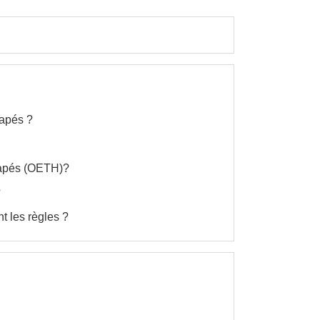
capés ?
icapés (OETH)?
?
t les règles ?