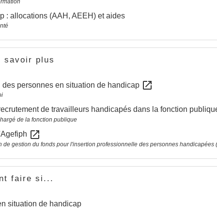
ormation
 : allocations (AAH, AEEH) et aides
anté
 savoir plus
open_in_new
n des personnes en situation de handicap
i
recrutement de travailleurs handicapés dans la fonction publiq
chargé de la fonction publique
open_in_new
l'Agefiph
n de gestion du fonds pour l'insertion professionnelle des personnes handicapées 
 faire si...
en situation de handicap