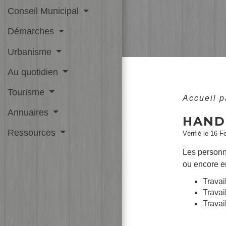
Conseil Municipal
Démarches
Urbanisme
Au quotidien
Tourisme
Accueil p
Annuaires
HAND
Ressources
Vérifié le 16 F
Les personn
ou encore en
Travai
Travai
Travai