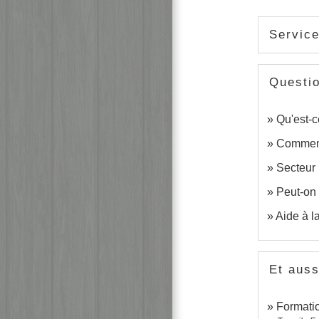
Service
Questi
Qu'est-c
Comment
Secteur 
Peut-on 
Aide à l
Et auss
Formati