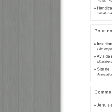
Travail - F
Handicap
Social - S
Pour en
Insertio
Pôle emplo
Avis de 
Ministère 
Site de 
Associatio
Comment
Je suis 