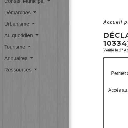
Conseil Municipal
Démarches
Accueil p
Urbanisme
DÉCL
Au quotidien
10334
Tourisme
Vérifié le 17 A
Annuaires
Ressources
Permet d
Accès au 