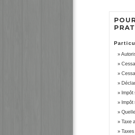
POUR
PRAT
Particu
Autori
Cessat
Cessat
Déclar
Impôt 
Impôt 
Quelle
Taxe a
Taxes 