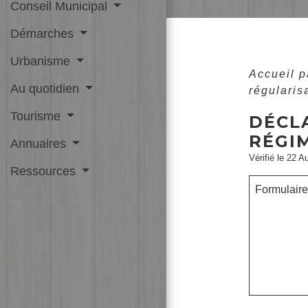
Conseil Municipal
Démarches
Urbanisme
Accueil p
Au quotidien
régularis
Tourisme
DÉCL
RÉGIM
Annuaires
Vérifié le 22 A
Ressources
Formulaire 