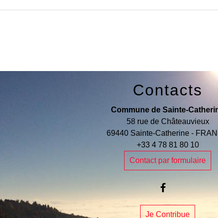
Contacts
Commune de Sainte-Catheri
58 rue de Châteauvieux
69440 Sainte-Catherine - FRA
+33 4 78 81 80 10
Contact par formulaire
Je Contribue