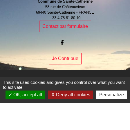
Commune de Sainte-Catherine
58 rue de Châteauvieux
69440 Sainte-Catherine - FRANCE
+33 4 78 81 80 10
Contact par formulaire
Je Contribue
This site uses cookies and gives you control over what you want
to activate
Liens
OK, accept all
Deny all cookies
Personalize
Page Facebook de la commune
Mentions légales
-
Politique de confidentialité
-