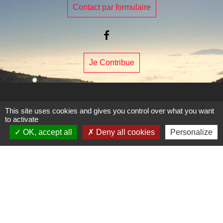
Contact par formulaire
Je Contribue
This site uses cookies and gives you control over what you want
Liens
to activate
OK, accept all
Deny all cookies
Personalize
Page Facebook de la commune
Mentions légales
-
Politique de confidentialité
-
Accessibilité
-
Plan du site
-
Gestion des cookies
Site créé en partenariat avec Réseau des Communes