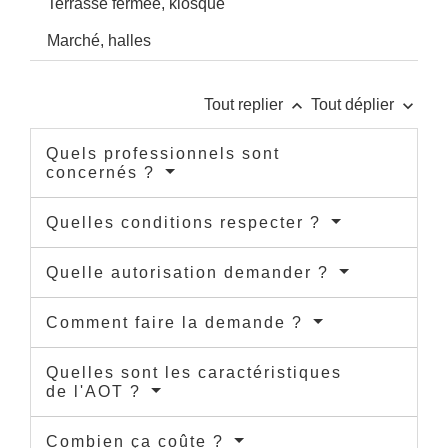
Terrasse fermée, kiosque
Marché, halles
keyboard_arrow_up
keyboard_arrow_down
Tout replier
Tout déplier
Quels professionnels sont
concernés ?
Quelles conditions respecter ?
Quelle autorisation demander ?
Comment faire la demande ?
Quelles sont les caractéristiques
de l'AOT ?
Combien ça coûte ?