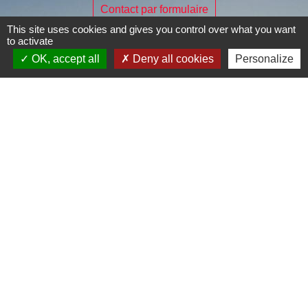
Contact par formulaire
This site uses cookies and gives you control over what you want
to activate
OK, accept all
Deny all cookies
Personalize
Je Contribue
Liens
Page Facebook de la commune
Mentions légales
-
Politique de confidentialité
-
Accessibilité
-
Plan du site
-
Gestion des cookies
Site créé en partenariat avec Réseau des Communes