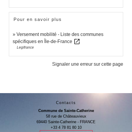
Pour en savoir plus
Versement mobilité - Liste des communes
open_in_new
spécifiques en Île-de-France
Legifrance
Signaler une erreur sur cette page
Contacts
Commune de Sainte-Catherine
58 rue de Châteauvieux
69440 Sainte-Catherine - FRANCE
+33 4 78 81 80 10