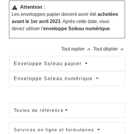
Attention :
warning
Les enveloppes papier doivent avoir été
achetées
avant le 1
er
avril 2023
. Après cette date, vous
devez utiliser l'
enveloppe Soleau numérique
.
keyboard_arrow_up
keyboard_arrow_down
Tout replier
Tout déplier
Enveloppe Soleau papier
Enveloppe Soleau numérique
Textes de référence
Services en ligne et formulaires