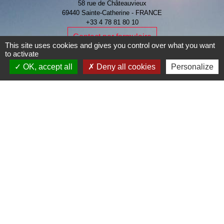
58 rue de Châteauvieux
69440 Sainte-Catherine - FRANCE
+33 4 78 81 80 10
Contact par formulaire
This site uses cookies and gives you control over what you want
to activate
OK, accept all
Deny all cookies
Personalize
Je Contribue
Liens
Page Facebook de la commune
Mentions légales
-
Politique de confidentialité
-
Accessibilité
-
Plan du site
-
Gestion des cookies