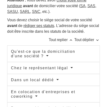
Attention :
vous devez avoir
choisi votre forme
juridique
avant
de domicilier votre société (
SA
,
SAS
,
SASU
,
SARL
,
SNC
, etc.).
Vous devez choisir le siège social de votre société
avant
de
rédiger ses statuts
. L'adresse du siége social
doit être inscrite dans les statuts de la société.
keyboard_arrow_up
keyboard_arrow_down
Tout replier
Tout déplier
Qu'est-ce que la domiciliation
d'une société ?
Chez le représentant légal
Dans un local dédié
En colocation d'entreprises et
coworking