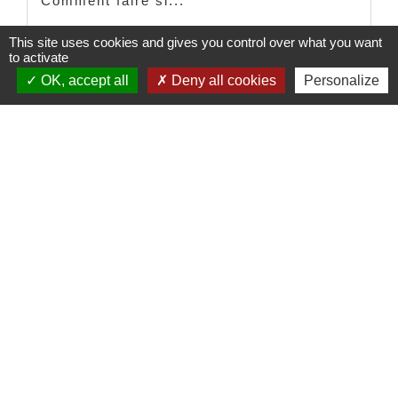
Comment faire si...
This site uses cookies and gives you control over what you want
Ouvrir un commerce
to activate
OK, accept all
Deny all cookies
Personalize
Signaler une erreur sur cette page
Contacts
Commune de Sainte-Catherine
58 rue de Châteauvieux
69440 Sainte-Catherine - FRANCE
+33 4 78 81 80 10
Contact par formulaire