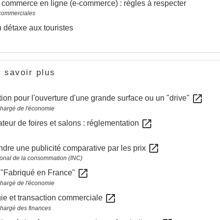
 commerce en ligne (e-commerce) : règles à respecter
 commerciales
 détaxe aux touristes
 savoir plus
open_in_new
tion pour l'ouverture d'une grande surface ou un "drive"
chargé de l'économie
open_in_new
teur de foires et salons : réglementation
open_in_new
re une publicité comparative par les prix
ational de la consommation (INC)
open_in_new
 "Fabriqué en France"
chargé de l'économie
open_in_new
ie et transaction commerciale
chargé des finances