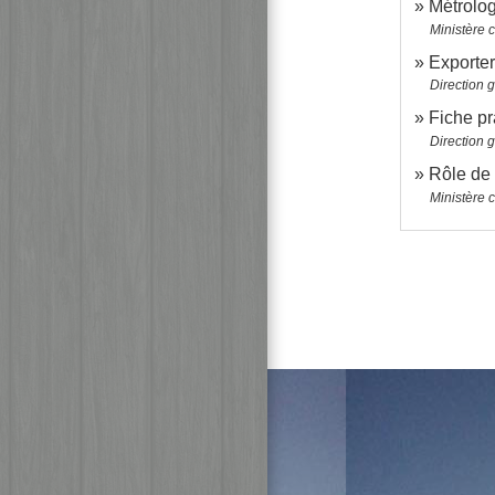
Métrolog
Ministère 
Exporter
Direction 
Fiche pr
Direction 
Rôle de 
Ministère 