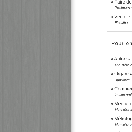
Faire du
Pratiques
Vente en
Fiscalité
Pour en
Autorisa
Ministère 
Organisa
Bpifrance
Comprend
Institut n
Mention
Ministère 
Métrolog
Ministère 