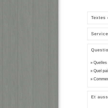
Textes 
Service
Questi
Quelles 
Quel pai
Comment
Et auss