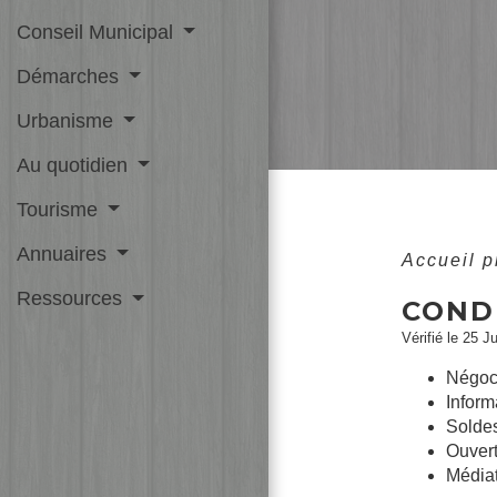
Conseil Municipal
Démarches
Urbanisme
Au quotidien
Tourisme
Annuaires
Accueil 
Ressources
CONDI
Vérifié le 25 J
Négoci
Inform
Soldes
Ouvert
Médiat