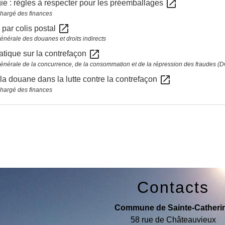
open_in_new
ie : règles à respecter pour les préemballages
chargé des finances
open_in_new
 par colis postal
générale des douanes et droits indirects
open_in_new
atique sur la contrefaçon
générale de la concurrence, de la consommation et de la répression des fraudes 
open_in_new
la douane dans la lutte contre la contrefaçon
chargé des finances
Contacts
Commune de Sainte-Catheri
58 rue de Châteauvieux