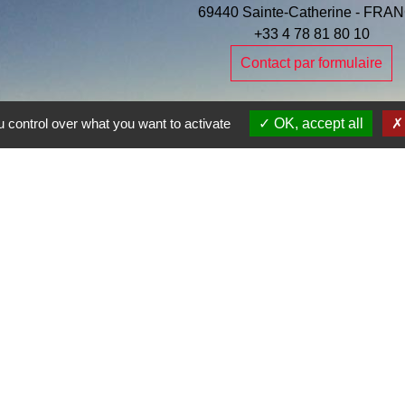
69440 Sainte-Catherine - FRA
+33 4 78 81 80 10
Contact par formulaire
 control over what you want to activate
OK, accept all
Je Contribue
e la commune
entions légales
-
Politique de confidentialité
-
Accessibilité
-