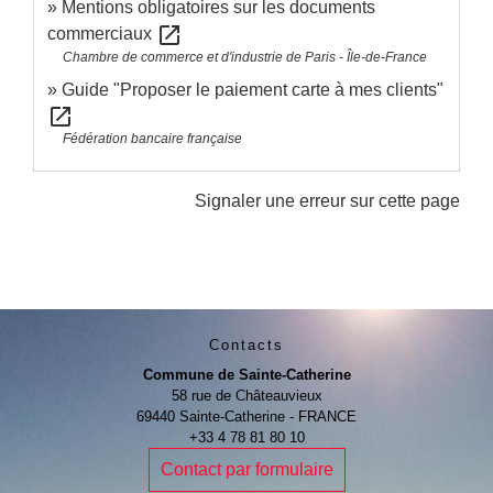
Mentions obligatoires sur les documents
open_in_new
commerciaux
Chambre de commerce et d'industrie de Paris - Île-de-France
Guide "Proposer le paiement carte à mes clients"
open_in_new
Fédération bancaire française
Signaler une erreur sur cette page
Contacts
Commune de Sainte-Catherine
58 rue de Châteauvieux
69440 Sainte-Catherine - FRANCE
+33 4 78 81 80 10
Contact par formulaire