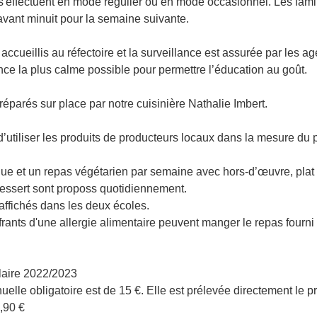
s'effectuent en mode régulier ou en mode occasionnel. Les famille
 avant minuit pour la semaine suivante.
 accueillis au réfectoire et la surveillance est assurée par les
e la plus calme possible pour permettre l’éducation au goût.
réparés sur place par notre cuisinière Nathalie Imbert.
utiliser les produits de producteurs locaux dans la mesure du 
ue et un repas végétarien par semaine avec hors-d’œuvre, pla
 dessert sont proposs quotidiennement.
ffichés dans les deux écoles.
rants d'une allergie alimentaire peuvent manger le repas fourni 
laire 2022/2023
uelle obligatoire est de 15 €. Elle est prélevée directement le p
,90 €