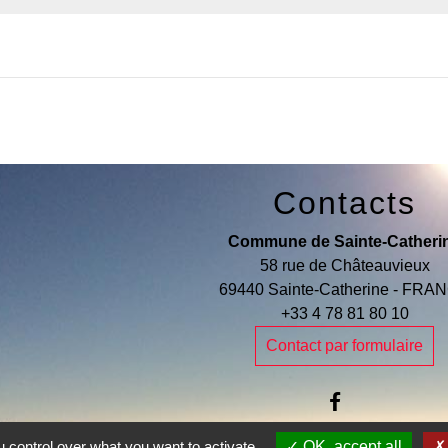
Contacts
Commune de Sainte-Catheri
58 rue de Châteauvieux
69440 Sainte-Catherine - FRA
+33 4 78 81 80 10
Contact par formulaire
 control over what you want to activate
OK, accept all