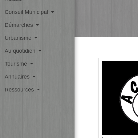
Conseil Municipal
Démarches
Urbanisme
Au quotidien
Tourisme
Annuaires
Ressources