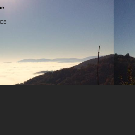
ne
NCE