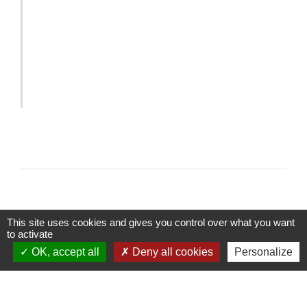
This site uses cookies and gives you control over what you want
to activate
Contacts
OK, accept all
Deny all cookies
Personalize
Commune de Sainte-Catherine
58 rue de Châteauvieux
69440 Sainte-Catherine - FRANCE