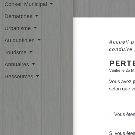
Conseil Municipal
Démarches
Urbanisme
Au quotidien
Accueil p
conduire 
Tourisme
PERT
Annuaires
Vérifié le 25 M
Ressources
Vous avez
selon que v
Vous ête
Si vous ête