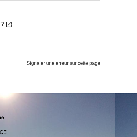
open_in_new
e ?
Signaler une erreur sur cette page
ne
NCE