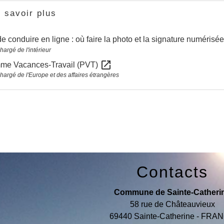
 savoir plus
e conduire en ligne : où faire la photo et la signature numérisé
hargé de l'intérieur
open_in_new
me Vacances-Travail (PVT)
chargé de l'Europe et des affaires étrangères
Contacts
Commune de Sainte-Catheri
58 rue de Châteauvieux
69440 Sainte-Catherine - FRA