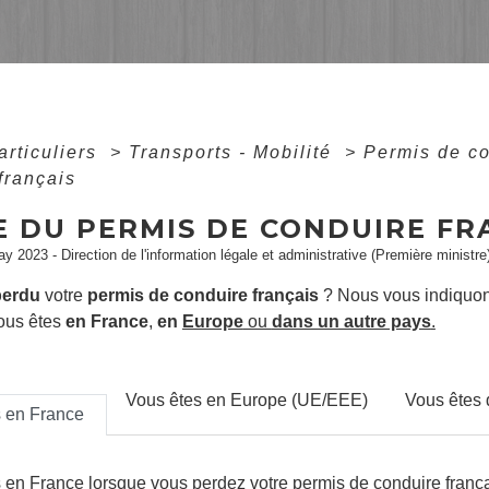
articuliers
>
Transports - Mobilité
>
Permis de c
français
E DU PERMIS DE CONDUIRE FR
ay 2023 - Direction de l'information légale et administrative (Première ministre
perdu
votre
permis de conduire français
? Nous vous indiquo
ous êtes
en France
,
en
Europe
ou
dans un autre pays
.
Vous êtes en Europe (UE/EEE)
Vous êtes 
s en France
s en France lorsque vous perdez votre permis de conduire franç