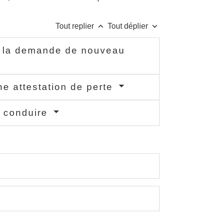
keyboard_arrow_up
keyboard_arrow_down
Tout replier
Tout déplier
e la demande de nouveau
ne attestation de perte
e conduire