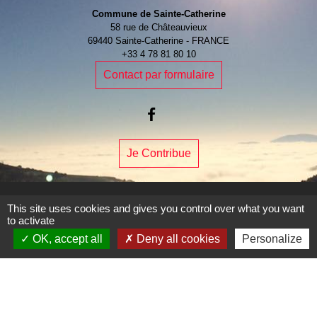
Commune de Sainte-Catherine
58 rue de Châteauvieux
69440 Sainte-Catherine - FRANCE
+33 4 78 81 80 10
Contact par formulaire
Je Contribue
This site uses cookies and gives you control over what you want
to activate
Liens
OK, accept all
Deny all cookies
Personalize
Page Facebook de la commune
Mentions légales
-
Politique de confidentialité
-