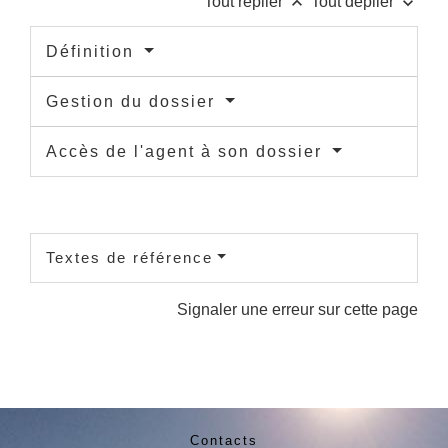
keyboard_arrow_up
keyboard_arrow_down
Tout replier
Tout déplier
Définition
Gestion du dossier
Accès de l'agent à son dossier
Textes de référence
Signaler une erreur sur cette page
Contacts