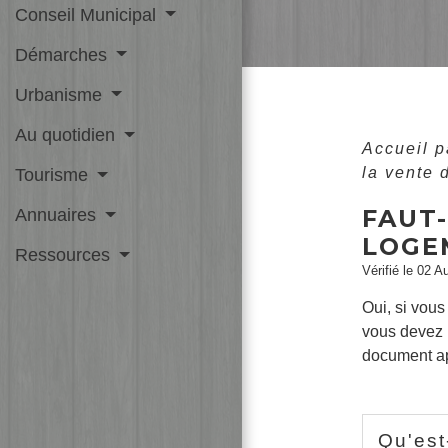
Conseil Municipal
Démarches
Urbanisme
Au quotidien
Accueil p
la vente 
Tourisme
FAUT-
Annuaires
LOGE
Ressources
Vérifié le 02 A
Oui, si vous
vous devez 
document a
Qu'est