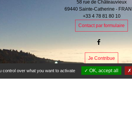
58 rue de Châteauvieux
69440 Sainte-Catherine - FRA
+33 4 78 81 80 10
Contact par formulaire
Je Contribue
 control over what you want to activate
OK, accept all
e la commune
entions légales
-
Politique de confidentialité
-
Accessibilité
-