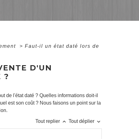
gement
>
Faut-il un état daté lors de
 VENTE D'UN
 ?
ut de l'état daté ? Quelles informations doit-il
uel est son coût ? Nous faisons un point sur la
ion.
keyboard_arrow_up
keyboard_arrow_down
Tout replier
Tout déplier