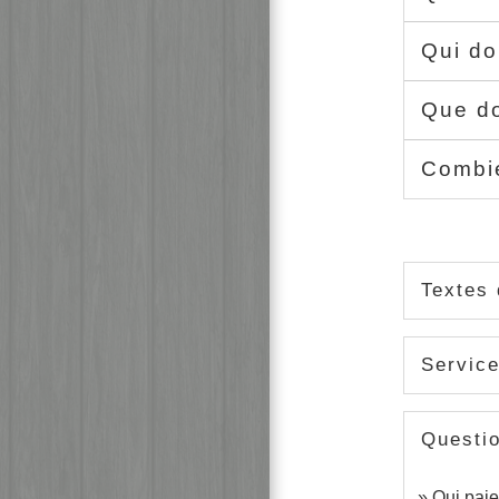
Qui do
Que do
Combie
Textes 
Service
Questi
Qui paie