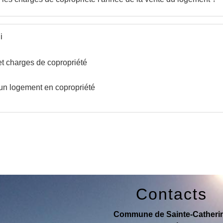
i
t charges de copropriété
un logement en copropriété
Contacts
Commune de Sainte-Catheri