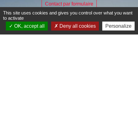
Contact par formulaire
This site uses cookies and gives you control over what you want
to activate
OK, accept all
Deny all cookies
Personalize
Je Contribue
Liens
Page Facebook de la commune
Mentions légales
-
Politique de confidentialité
-
Accessibilité
-
Plan du site
-
Gestion des cookies
Site créé en partenariat avec Réseau des Communes