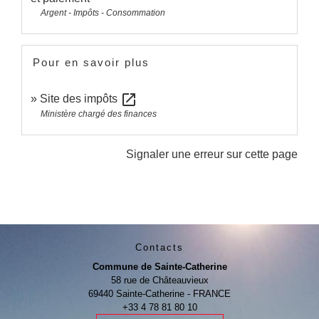
Argent - Impôts - Consommation
Pour en savoir plus
open_in_new
Site des impôts
Ministère chargé des finances
Signaler une erreur sur cette page
Contacts
Commune de Sainte-Catherine
58 rue de Châteauvieux
69440 Sainte-Catherine - FRANCE
+33 4 78 81 80 10