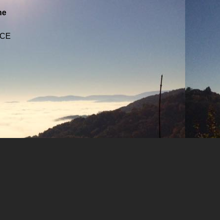
ne
NCE